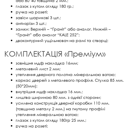
або 80*40 товщина 2 мм.;
глазок з кутом огляду 180 гр.;
ручка на розеті;
завіси шарикові 3 шт.;
антизрізи 3 шт.;
замки: Верхній – “Граніт” або аналог. Нижній –
“Граніт” або аналог “KALE 252”;
двоконтурний ущільнювач на рамі та створці;
КОМПЛЕКТАЦІЯ «Преміум»
зовнішня мдф накладка 16мм;
металевий лист 2 мм;
утеплення дверного полотна мінеральною ватою;
каркас дверей з металевого профіля. Стулка 85 мм.
(50*20мм);
внутрішня мдф накладка 16 мм.;
лиштва шириною 80 мм. з однієї сторони;
усилена конструкція дверної коробки 110 мм.
(товщина металу 2 мм.) на гнутому профілі
утеплення мінеральною ватою;
глазок з кутом огляду 180гр 25 мм.;
ручка на розеті;