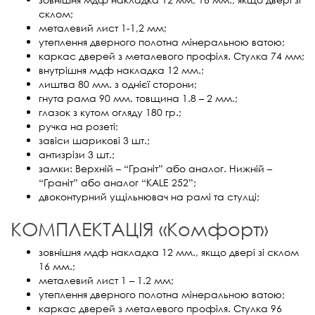
склом;
металевий лист 1-1,2 мм;
утеплення дверного полотна мінеральною ватою;
каркас дверей з металевого профіля. Стулка 74 мм;
внутрішня мдф накладка 12 мм.;
лиштва 80 мм. з однієї сторони;
гнута рама 90 мм. товщина 1.8 – 2 мм.;
глазок з кутом огляду 180 гр.;
ручка на розеті;
завіси шарикові 3 шт.;
антизрізи 3 шт.;
замки: Верхній – “Граніт” або аналог. Нижній –
“Граніт” або аналог “KALE 252”;
двоконтурний ущільнювач на рамі та стулці;
КОМПЛЕКТАЦІЯ «Комфорт»
зовнішня мдф накладка 12 мм., якщо двері зі склом
16 мм.;
металевий лист 1 – 1.2 мм;
утеплення дверного полотна мінеральною ватою;
каркас дверей з металевого профіля. Стулка 96