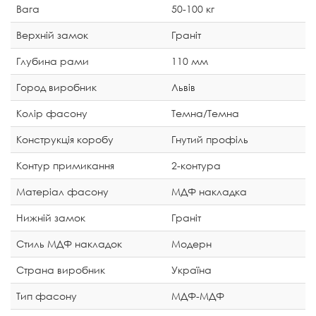
Вага
50-100 кг
Верхній замок
Граніт
Глубина рами
110 мм
Город виробник
Львів
Колір фасону
Темна/Темна
Конструкція коробу
Гнутий профіль
Контур примикання
2-контура
Матеріал фасону
МДФ накладка
Нижній замок
Граніт
Стиль МДФ накладок
Модерн
Страна виробник
Україна
Тип фасону
МДФ-МДФ