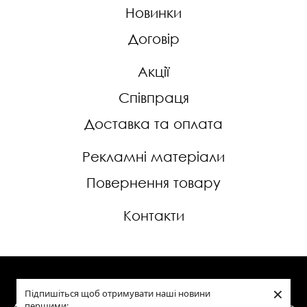
Новинки
Договір
Акції
Співпраця
Доставка та оплата
Рекламні матеріали
Повернення товару
Контакти
×
Сходи, двері, меблі, дерев'яний декор у
Підпишіться щоб отримувати наші новини
першими: