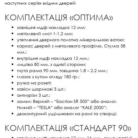
наступних серіях вхідних дверей:
КОМПЛЕКТАЦІЯ «ОПТИМА»
зовнішня мдф накладка 12 мм;
металевий лист 1-1,2 мм;
утеплення дверного полотна мінеральною ватою;
каркас дверей з металевого профілю. Стулка 58
мм.;
внутрішня мдф накладка 12 мм.;
лиштва 80 мм. з однієї сторони;
гнута рама 90 мм. товщина 1.8 – 2.2 мм.;
глазок з кутом огляду 180 гр.;
ручка на розеті;
завіси шарикові 3 шт.;
антизрізи 3 шт.;
замки: Верхній – “Бастіон SR 500” або аналог.
Нижній – “TESLA” або аналог “KALE 2000”;
двоконтурний ущільнювач на рамі та створці;
КОМПЛЕКТАЦІЯ «СТАНДАРТ 90»
зовнішня мдф накладка 12 мм, 16 мм., якщо двері зі