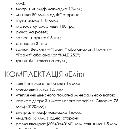
мм);
внутрішня мдф накладка 12мм.;
лиштва 80 мм. з однієї сторони;
гнута рама 110 мм.;
глазок з кутом огляду 180 гр.;
ручка на розеті;
завіси шарикові 3 шт.;
антизрізи 3 шт.;
замки: Верхній – “Граніт” або аналог. Нижній –
“Граніт” або аналог “KALE 252”;
три ущільнювач на стулці;
КОМПЛЕКТАЦІЯ «Еліт»
зовнішня мдф накладка 16 мм;
металевий лист 1.5 мм;
утеплення дверного полотна мінеральною ватою;
каркас дверей з металевого профіля. Створка 75
мм.(40*20мм);
внутрішня мдф накладка 16мм.;
лиштва 16 мм. з однієї сторони;
рама квадрат (60*40+40*60) мм. товщина 1.5 мм.