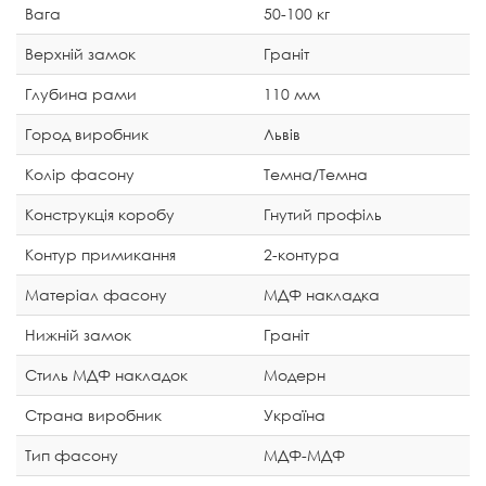
Вага
50-100 кг
Верхній замок
Граніт
Глубина рами
110 мм
Город виробник
Львів
Колір фасону
Темна/Темна
Конструкція коробу
Гнутий профіль
Контур примикання
2-контура
Матеріал фасону
МДФ накладка
Нижній замок
Граніт
Стиль МДФ накладок
Модерн
Страна виробник
Україна
Тип фасону
МДФ-МДФ