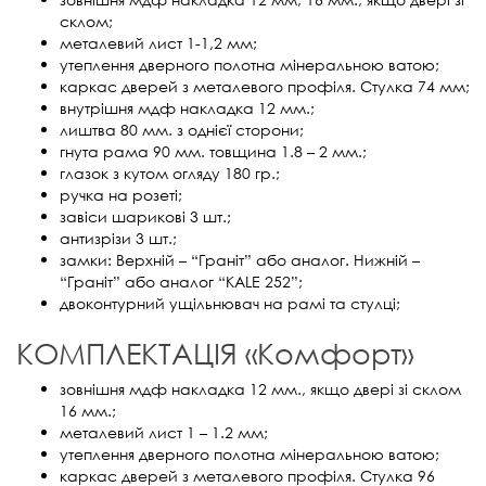
склом;
металевий лист 1-1,2 мм;
утеплення дверного полотна мінеральною ватою;
каркас дверей з металевого профіля. Стулка 74 мм;
внутрішня мдф накладка 12 мм.;
лиштва 80 мм. з однієї сторони;
гнута рама 90 мм. товщина 1.8 – 2 мм.;
глазок з кутом огляду 180 гр.;
ручка на розеті;
завіси шарикові 3 шт.;
антизрізи 3 шт.;
замки: Верхній – “Граніт” або аналог. Нижній –
“Граніт” або аналог “KALE 252”;
двоконтурний ущільнювач на рамі та стулці;
КОМПЛЕКТАЦІЯ «Комфорт»
зовнішня мдф накладка 12 мм., якщо двері зі склом
16 мм.;
металевий лист 1 – 1.2 мм;
утеплення дверного полотна мінеральною ватою;
каркас дверей з металевого профіля. Стулка 96