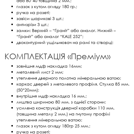
або 80*40 товщина 2 мм.;
глазок з кутом огляду 180 гр.;
ручка на розеті;
завіси шарикові 3 шт.;
антизрізи 3 шт.;
замки: Верхній – “Граніт” або аналог. Нижній –
“Граніт” або аналог “KALE 252”;
двоконтурний ущільнювач на рамі та створці;
КОМПЛЕКТАЦІЯ «Преміум»
зовнішня мдф накладка 16мм;
металевий лист 2 мм;
утеплення дверного полотна мінеральною ватою;
каркас дверей з металевого профіля. Стулка 85 мм.
(50*20мм);
внутрішня мдф накладка 16 мм.;
лиштва шириною 80 мм. з однієї сторони;
усилена конструкція дверної коробки 110 мм.
(товщина металу 2 мм.) на гнутому профілі
утеплення мінеральною ватою;
глазок з кутом огляду 180гр 25 мм.;
ручка на розеті;