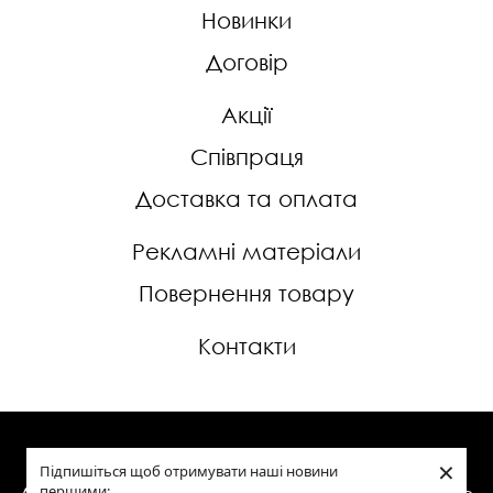
Новинки
Договір
Акції
Співпраця
Доставка та оплата
Рекламні матеріали
Повернення товару
Контакти
×
Сходи, двері, меблі, дерев'яний декор у
Підпишіться щоб отримувати наші новини
першими: