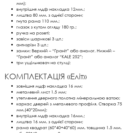
мм);
внутрішня мдф накладка 12мм.;
лиштва 80 мм. з однієї сторони;
гнута рама 110 мм.;
глазок з кутом огляду 180 гр.;
ручка на розеті;
завіси шарикові 3 шт.;
антизрізи 3 шт.;
замки: Верхній – “Граніт” або аналог. Нижній –
“Граніт” або аналог “KALE 252”;
три ущільнювач на стулці;
КОМПЛЕКТАЦІЯ «Еліт»
зовнішня мдф накладка 16 мм;
металевий лист 1.5 мм;
утеплення дверного полотна мінеральною ватою;
каркас дверей з металевого профіля. Створка 75
мм.(40*20мм);
внутрішня мдф накладка 16мм.;
лиштва 16 мм. з однієї сторони;
рама квадрат (60*40+40*60) мм. товщина 1.5 мм.