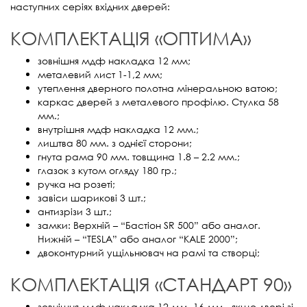
наступних серіях вхідних дверей:
КОМПЛЕКТАЦІЯ «ОПТИМА»
зовнішня мдф накладка 12 мм;
металевий лист 1-1,2 мм;
утеплення дверного полотна мінеральною ватою;
каркас дверей з металевого профілю. Стулка 58
мм.;
внутрішня мдф накладка 12 мм.;
лиштва 80 мм. з однієї сторони;
гнута рама 90 мм. товщина 1.8 – 2.2 мм.;
глазок з кутом огляду 180 гр.;
ручка на розеті;
завіси шарикові 3 шт.;
антизрізи 3 шт.;
замки: Верхній – “Бастіон SR 500” або аналог.
Нижній – “TESLA” або аналог “KALE 2000”;
двоконтурний ущільнювач на рамі та створці;
КОМПЛЕКТАЦІЯ «СТАНДАРТ 90»
зовнішня мдф накладка 12 мм, 16 мм., якщо двері зі