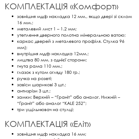
КОМПЛЕКТАЦІЯ «Комфорт»
зовнішня мдф накладка 12 мм., якщо двері зі склом
16 мм.;
металевий лист 1 – 1.2 мм;
утеплення дверного полотна мінеральною ватою;
каркас дверей з металевого профіля. Стулка 96
мм);
внутрішня мдф накладка 12мм.;
лиштва 80 мм. з однієї сторони;
гнута рама 110 мм.;
глазок з кутом огляду 180 гр.;
ручка на розеті;
завіси шарикові 3 шт.;
антизрізи 3 шт.;
замки: Верхній – “Граніт” або аналог. Нижній –
“Граніт” або аналог “KALE 252”;
три ущільнювач на стулці;
КОМПЛЕКТАЦІЯ «Еліт»
зовнішня мдф накладка 16 мм;