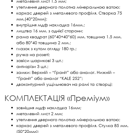
металевий лист 1.5 мм;
утеплення дверного полотна мінеральною ватою;
каркас дверей з металевого профіля. Створка 75
мм.(40*20мм);
внутрішня мдф накладка 16мм.;
лиштва 16 мм. з однієї сторони;
рама квадрат (60*40+40*60) мм. товщина 1.5 мм.
або 80*40 товщина 2 мм.;
глазок з кутом огляду 180 гр.;
ручка на розеті;
завіси шарикові 3 шт.;
антизрізи 3 шт.;
замки: Верхній – “Граніт” або аналог. Нижній –
“Граніт” або аналог “KALE 252”;
двоконтурний ущільнювач на рамі та створці;
КОМПЛЕКТАЦІЯ «Преміум»
зовнішня мдф накладка 16мм;
металевий лист 2 мм;
утеплення дверного полотна мінеральною ватою;
каркас дверей з металевого профіля. Стулка 85 мм.
(50*20мм);