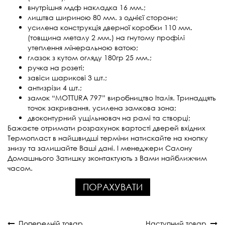
внутрішня мдф накладка 16 мм.;
лиштва шириною 80 мм. з однієї сторони;
усилена конструкція дверної коробки 110 мм.
(товщина металу 2 мм.) на гнутому профілі
утеплення мінеральною ватою;
глазок з кутом огляду 180гр 25 мм.;
ручка на розеті;
завіси шарикові 3 шт.;
антизрізи 4 шт.;
замок “MOTTURA 797” виробництво Італія. Тринадцять
точок закривання, усилена замкова зона;
двоконтурний ущільнювач на рамі та створці;
Бажаєте отримати розрахунок вартості дверей вхідних
Термопласт в найшвидші терміни натискайте на кнопку
знизу та залишайте Ваші дані. І менеджери Салону
Домашнього Затишку зконтактують з Вами найближчим
часом.
ПОРАХУВАТИ
Попередній товар
Наступний товар