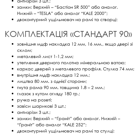
антизрізи 3 шт.;
замки: Верхній – “Бастіон SR 500” або аналог.
Нижній – “TESLA” або аналог “KALE 2000”;
двоконтурний ущільнювач на рамі та створці;
КОМПЛЕКТАЦІЯ «СТАНДАРТ 90»
зовнішня мдф накладка 12 мм, 16 мм., якщо двері зі
склом;
металевий лист 1-1,2 мм;
утеплення дверного полотна мінеральною ватою;
каркас дверей з металевого профіля. Стулка 74 мм;
внутрішня мдф накладка 12 мм.;
лиштва 80 мм. з однієї сторони;
гнута рама 90 мм. товщина 1.8 – 2 мм.;
глазок з кутом огляду 180 гр.;
ручка на розеті;
завіси шарикові 3 шт.;
антизрізи 3 шт.;
замки: Верхній – “Граніт” або аналог. Нижній –
“Граніт” або аналог “KALE 252”;
двоконтурний ущільнювач на рамі та стулці;