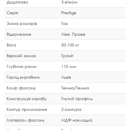
Додатково
З вічком
Серія
Prestige
Зміна розмірів
Так
Відкривання
Ліве, Праве
Вага
50-100 кг
Верхній замок
Граніт
Глубина рами
110 мм
Город виробник
Львів
Колір фасону
Темна/Темна
Конструкція коробу
Гнутий профіль
Контур примикання
2-контура
Матеріал фасону
МДФ накладка