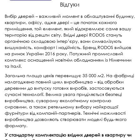
Відгуки
Вибір дверей – важливий момент в облаштуванні будинку,
квартири, офісу, адже двері – це початок кожного
приміщення, той елемент, який відокремлює саме вашу
територію від решти світу. Вхідні двері RODOS стануть
органічною складовою інтер’єру, вони символізують
вишуканість, комфорт і надійність. Бренд RODOS вийшов
на ринок України 2016 року. Потужний промисловий
комплекс оснащений новітнім обладнанням із Німеччини
та Італії.
Загальна площа цехів перевищує 35 000 м2. На фабриці
налагоджено повний цикл виробництва – від обробки
деревини до випуску готових виробів, застосовуються
сучасні технології. Велика увага приділяється безпеці
виробництва, суворому екологічному контролю
сировини, а також ретельному вибору найкращої
фурнітури від компаній-партнерів. Технічні можливості
виробництва дозволяють створювати моделі будь-якого
формату.
У стандартну комплектацію вхідних дверей в квартиру чи