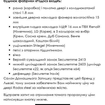
будинок фабрики «Родос» входять:
рама (коробка) і полотно двері з холоднокатаної
сталі 1.8 мм
зовнішня дверна накладка фанера вологостійка 15
мм
внутрішня гладка накладка МДФ 16 мм в ПВХ Renolit
(Німеччина), LG (Корея), в 5 кольорах на вибір
(Крем, Сосна крем, Дуб Сонома, Венге
шоколадний, Каштан білий)
ущільнювач Shlegel (Німеччина)
петлі з опорним підшипником
вічко
Верхній сувальдний замок Securemme 2413
нижній циліндровий замок Securemme 2603 (циліндр
Securemme к22, як опція Securemme к64)
дефендер (Secureme Італія)
Салон Домашнього Затишку представляє цей бренд у
Львові, тому зможе забезпечити Вам найнижчу ціну на
двері Rodos steel за найвижчою якістю.
Відправте запит на отримання точного прорахунку ціни
натиснувши кнопку нижче.