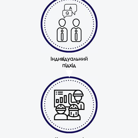
Індивідуальний
підхід