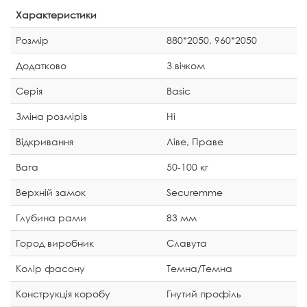
Характеристики
Розмір
880*2050, 960*2050
Додатково
З вічком
Серія
Basic
Зміна розмірів
Ні
Відкривання
Ліве, Праве
Вага
50-100 кг
Верхній замок
Securemme
Глубина рами
83 мм
Город виробник
Славута
Колір фасону
Темна/Темна
Конструкція коробу
Гнутий профіль