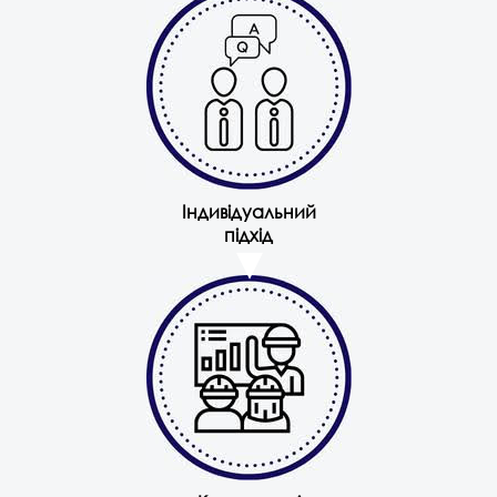
Індивідуальний
підхід