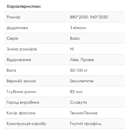
Характеристики
Розмір
880*2050, 960*2050
Додатково
З вічком
Серія
Basic
Зміна розмірів
Ні
Відкривання
Ліве, Праве
Вага
50-100 кг
Верхній замок
Securemme
Глубина рами
83 мм
Город виробник
Славута
Колір фасону
Темна/Темна
Конструкція коробу
Гнутий профіль