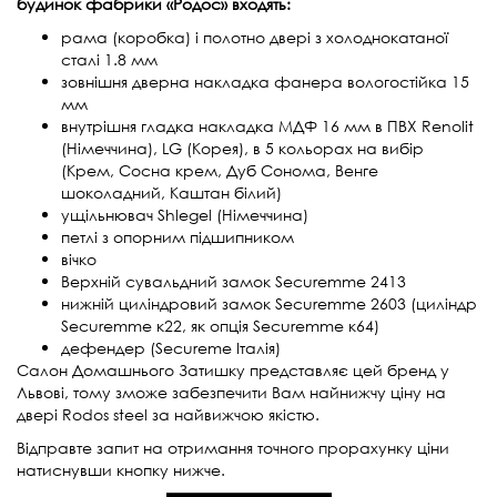
будинок фабрики «Родос» входять:
рама (коробка) і полотно двері з холоднокатаної
сталі 1.8 мм
зовнішня дверна накладка фанера вологостійка 15
мм
внутрішня гладка накладка МДФ 16 мм в ПВХ Renolit
(Німеччина), LG (Корея), в 5 кольорах на вибір
(Крем, Сосна крем, Дуб Сонома, Венге
шоколадний, Каштан білий)
ущільнювач Shlegel (Німеччина)
петлі з опорним підшипником
вічко
Верхній сувальдний замок Securemme 2413
нижній циліндровий замок Securemme 2603 (циліндр
Securemme к22, як опція Securemme к64)
дефендер (Secureme Італія)
Салон Домашнього Затишку представляє цей бренд у
Львові, тому зможе забезпечити Вам найнижчу ціну на
двері Rodos steel за найвижчою якістю.
Відправте запит на отримання точного прорахунку ціни
натиснувши кнопку нижче.