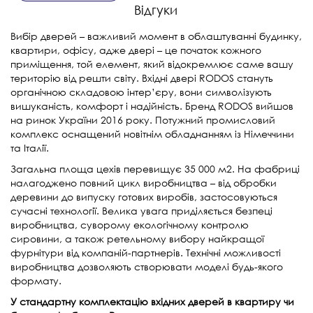
Відгуки
Вибір дверей – важливий момент в облаштуванні будинку,
квартири, офісу, адже двері – це початок кожного
приміщення, той елемент, який відокремлює саме вашу
територію від решти світу. Вхідні двері RODOS стануть
органічною складовою інтер’єру, вони символізують
вишуканість, комфорт і надійність. Бренд RODOS вийшов
на ринок України 2016 року. Потужний промисловий
комплекс оснащений новітнім обладнанням із Німеччини
та Італії.
Загальна площа цехів перевищує 35 000 м2. На фабриці
налагоджено повний цикл виробництва – від обробки
деревини до випуску готових виробів, застосовуються
сучасні технології. Велика увага приділяється безпеці
виробництва, суворому екологічному контролю
сировини, а також ретельному вибору найкращої
фурнітури від компаній-партнерів. Технічні можливості
виробництва дозволяють створювати моделі будь-якого
формату.
У стандартну комплектацію вхідних дверей в квартиру чи