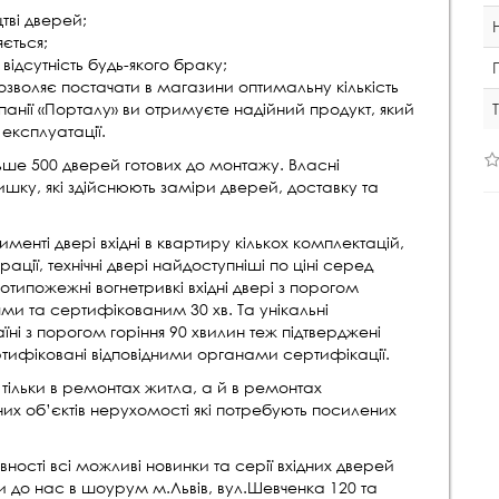
тві дверей;
ється;
відсутність будь-якого браку;
зволяє постачати в магазини оптимальну кількість
мпанії «Порталу» ви отримуєте надійний продукт, який
експлуатації.
ьше 500 дверей готових до монтажу. Власні
ку, які здійснюють заміри дверей, доставку та
енті двері вхідні в квартиру кількох комплектацій,
ації, технічні двері найдоступніші по ціні серед
отипожежні вогнетривкі вхідні двері з порогом
ми та сертифікованим 30 хв. Та унікальні
їні з порогом горіння 90 хвилин теж підтверджені
тифіковані відповідними органами сертифікації.
е тільки в ремонтах житла, а й в ремонтах
них об’єктів нерухомості які потребують посилених
ості всі можливі новинки та серії вхідних дверей
и до нас в шоурум м.Львів, вул.Шевченка 120 та