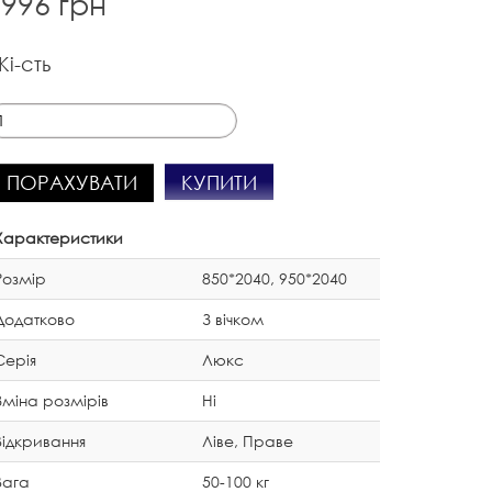
996 грн
Кі-сть
КУПИТИ
ПОРАХУВАТИ
Характеристики
Розмір
850*2040, 950*2040
Додатково
З вічком
Серія
Люкс
Зміна розмірів
Ні
Відкривання
Ліве, Праве
Вага
50-100 кг