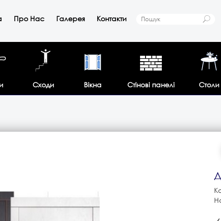
а
Про Нас
Галерея
Контакти
и
Сходи
Вікна
Стінові панелі
Столи
Д
К
Н