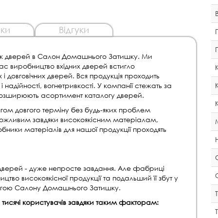
ки
Відгуки
ик дверей в Салон Домашнього Затишку. Ми
ас виробництво вхідних дверей встигло
і довговічних дверей. Вся продукція проходить
 надійності, вогнетривкості. У компанії стежать за
о розширюють асортимент каталогу дверей.
тягом довгого терміну без будь-яких проблем
 можливим завдяки високоякісним матеріалам,
обники матеріалів для нашої продукції проходять
дверей - дуже непросте завдання. Але фабриці
цтво високоякісної продукції та подальший її збут у
омогою Салону Домашнього Затишку.
 тисячі користувачів завдяки таким факторам: