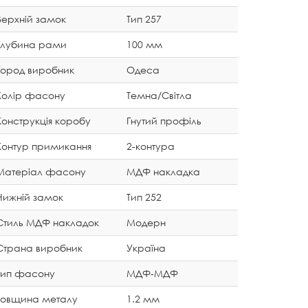
Верхній замок
Тип 257
Глубина рами
100 мм
Город виробник
Одеса
Колір фасону
Темна/Світла
Конструкція коробу
Гнутий профіль
Контур примикання
2-контура
Матеріал фасону
МДФ накладка
Нижній замок
Тип 252
Стиль МДФ накладок
Модерн
Страна виробник
Україна
Тип фасону
МДФ-МДФ
Товщина металу
1.2 мм