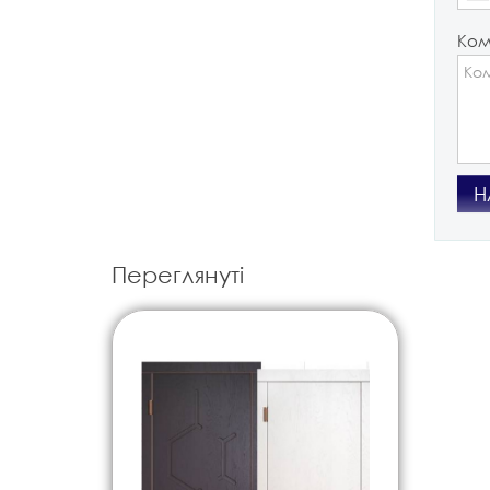
Ком
Н
Переглянуті