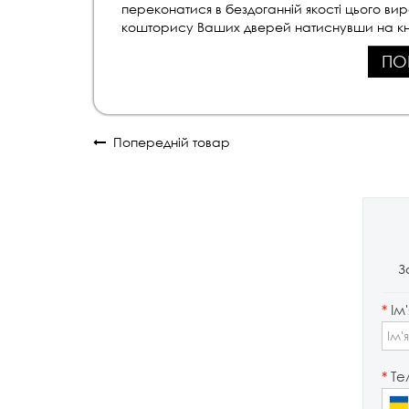
переконатися в бездоганній якості цього ви
кошторису Ваших дверей натиснувши на кн
ПО
Попередній товар
З
*
Ім'
*
Те