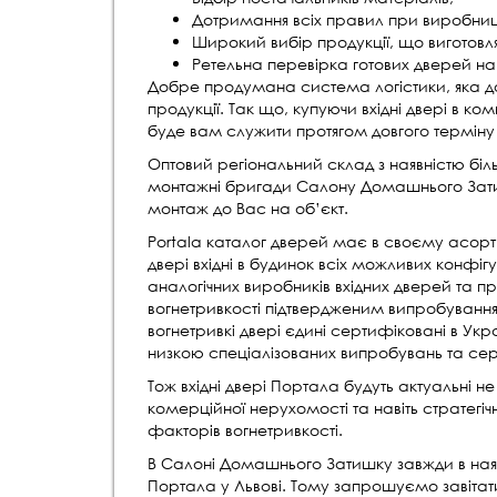
Дотримання всіх правил при виробниц
Широкий вибір продукції, що виготовля
Ретельна перевірка готових дверей на 
Добре продумана система логістики, яка до
продукції. Так що, купуючи вхідні двері в ко
буде вам служити протягом довгого терміну 
Оптовий регіональний склад з наявністю біл
монтажні бригади Салону Домашнього Затиш
монтаж до Вас на об’єкт.
Portala каталог дверей має в своєму асортим
двері вхідні в будинок всіх можливих конфігур
аналогічних виробників вхідних дверей та пр
вогнетривкості підтвердженим випробування
вогнетривкі двері єдині сертифіковані в Укра
низкою спеціалізованих випробувань та сер
Тож вхідні двері Портала будуть актуальні н
комерційної нерухомості та навіть стратегіч
факторів вогнетривкості.
В Салоні Домашнього Затишку завжди в наявн
Портала у Львові. Тому запрошуємо завітат