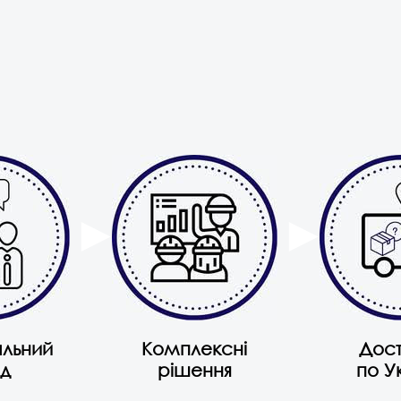
альний
Комплексні
Дос
ід
рішення
по У