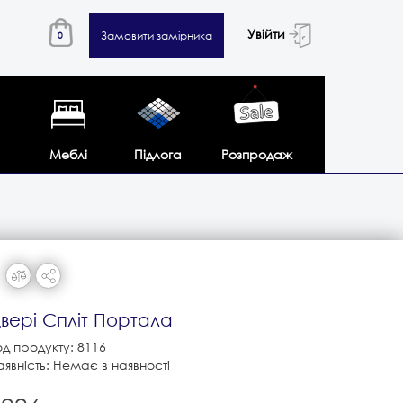
Увійти
Замовити замірника
0
Меблі
Підлога
Розпродаж
вері Спліт Портала
од продукту: 8116
аявність: Немає в наявності