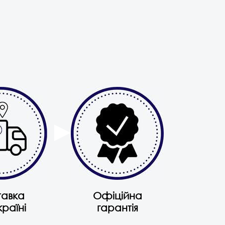
тавка
Офіційна
країні
гарантія