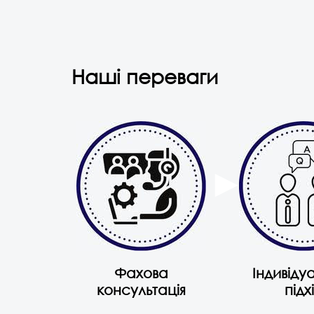
Наші переваги
Фахова
Індивіду
консультація
підх