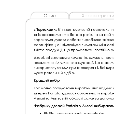
Опис
Характеристи
«Портала»
м Вінниця- ключовий постачальн
співпрацюємо вже багато років, та за цей ч
зарекомендувати себе як виробника якісних 
сертифікацію і відповідає вимогам міцності і
якістю продукції, що продається і постійн
Двері, які виготовляє компанія, служать про
незалежно від умов експлуатації. Це стає
використовуваним при їх створенні. Всі вир
дуже ретельний відбір.
Кращий вибір
Грамотно побудоване виробництво вхідних 
дверей Portala вдалося організувати виробни
Львові та Львівській області саме за доп
Фабрику дверей Portala у Львові вибирають
Відбір постачальників матеріалів;