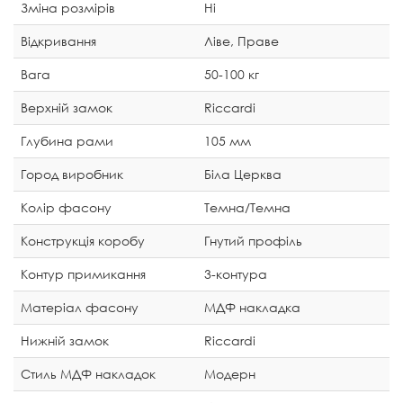
Зміна розмірів
Ні
Відкривання
Ліве, Праве
Вага
50-100 кг
Верхній замок
Riccardi
Глубина рами
105 мм
Город виробник
Біла Церква
Колір фасону
Темна/Темна
Конструкція коробу
Гнутий профіль
Контур примикання
3-контура
Матеріал фасону
МДФ накладка
Нижній замок
Riccardi
Стиль МДФ накладок
Модерн