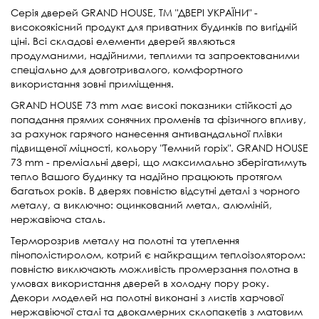
Серія дверей GRAND HOUSE, ТМ "ДВЕРІ УКРАЇНИ" -
високоякісний продукт для приватних будинків по вигідній
ціні. Всі складові елементи дверей являються
продуманими, надійними, теплими та запроектованими
спеціально для довготривалого, комфортного
використання зовні приміщення.
GRAND HOUSE 73 mm має високі показники стійкості до
попадання прямих сонячних променів та фізичного впливу,
за рахунок гарячого нанесення антивандальної плівки
підвищеної міцності, кольору "Темний горіх". GRAND HOUSE
73 mm - преміальні двері, що максимально зберігатимуть
тепло Вашого будинку та надійно працюють протягом
багатьох років. В дверях повністю відсутні деталі з чорного
металу, а виключно: оцинкований метал, алюміній,
нержавіюча сталь.
Терморозрив металу на полотні та утеплення
пінополістиролом, котрий є найкращим теплоізолятором:
повністю виключають можливість промерзання полотна в
умовах використання дверей в холодну пору року.
Декори моделей на полотні виконані з листів харчової
нержавіючої сталі та двокамерних склопакетів з матовим