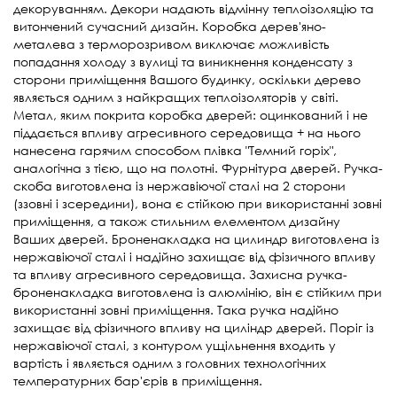
декоруванням. Декори надають відмінну теплоізоляцію та
витончений сучасний дизайн. Коробка дерев'яно-
металева з терморозривом виключає можливість
попадання холоду з вулиці та виникнення конденсату з
сторони приміщення Вашого будинку, оскільки дерево
являється одним з найкращих теплоізоляторів у світі.
Метал, яким покрита коробка дверей: оцинкований і не
піддається впливу агресивного середовища + на нього
нанесена гарячим способом плівка "Темний горіх",
аналогічна з тією, що на полотні. Фурнітура дверей. Ручка-
скоба виготовлена із нержавіючої сталі на 2 сторони
(ззовні і зсередини), вона є стійкою при використанні зовні
приміщення, а також стильним елементом дизайну
Ваших дверей. Броненакладка на цилиндр виготовлена із
нержавіючої сталі і надійно захищає від фізичного впливу
та впливу агресивного середовища. Захисна ручка-
броненакладка виготовлена із алюмінію, він є стійким при
використанні зовні приміщення. Така ручка надійно
захищає від фізичного впливу на циліндр дверей. Поріг із
нержавіючої сталі, з контуром ущільнення входить у
вартість і являється одним з головних технологічних
температурних бар'єрів в приміщення.