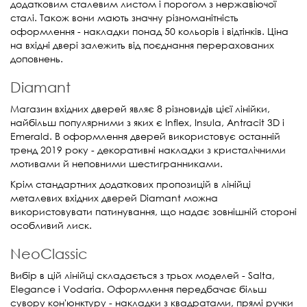
додатковим сталевим листом і порогом з нержавіючої
сталі. Також вони мають значну різноманітність
оформлення - накладки понад 50 кольорів і відтінків. Ціна
на вхідні двері залежить від поєднання перерахованих
доповнень.
Diamant
Магазин вхідних дверей являє 8 різновидів цієї лінійки,
найбільш популярними з яких є Inflex, Insula, Antracit 3D і
Emerald. В оформлення дверей використовує останній
тренд 2019 року - декоративні накладки з кристалічними
мотивами й неповними шестигранниками.
Крім стандартних додаткових пропозицій в лінійці
металевих вхідних дверей Diamant можна
використовувати патинування, що надає зовнішній стороні
особливий лиск.
NeoClassic
Вибір в цій лінійці складається з трьох моделей - Salta,
Elegance і Vodaria. Оформлення передбачає більш
сувору кон'юнктуру - накладки з квадратами, прямі ручки