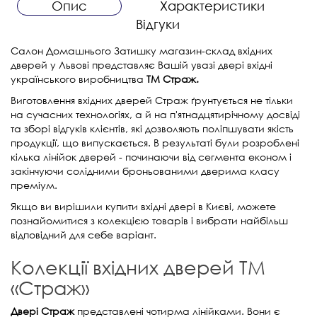
Опис
Характеристики
Відгуки
Салон Домашнього Затишку магазин-склад вхідних
дверей у Львові представляє Вашій увазі двері вхідні
українського виробництва
ТМ Страж.
Виготовлення вхідних дверей Страж ґрунтується не тільки
на сучасних технологіях, а й на п'ятнадцятирічному досвіді
та зборі відгуків клієнтів, які дозволяють поліпшувати якість
продукції, що випускається. В результаті були розроблені
кілька лінійок дверей - починаючи від сегмента економ і
закінчуючи солідними броньованими дверима класу
преміум.
Якщо ви вирішили купити вхідні двері в Києві, можете
познайомитися з колекцією товарів і вибрати найбільш
відповідний для себе варіант.
Колекції вхідних дверей ТМ
«Страж»
Двері Страж
представлені чотирма лінійками. Вони є