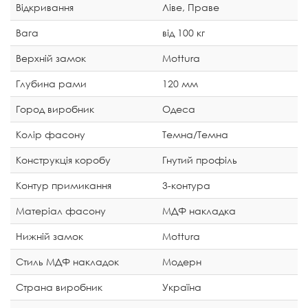
Відкривання
Ліве, Праве
Вага
від 100 кг
Верхній замок
Mottura
Глубина рами
120 мм
Город виробник
Одеса
Колір фасону
Темна/Темна
Конструкція коробу
Гнутий профіль
Контур примикання
3-контура
Матеріал фасону
МДФ накладка
Нижній замок
Mottura
Стиль МДФ накладок
Модерн
Страна виробник
Україна