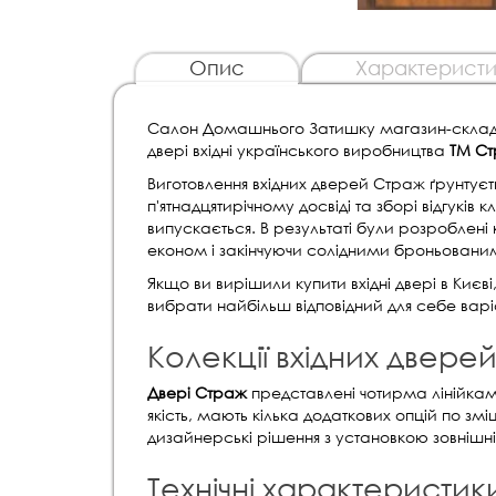
Опис
Характеристи
Салон Домашнього Затишку магазин-склад в
двері вхідні українського виробництва
ТМ Ст
Виготовлення вхідних дверей Страж ґрунтуєть
п'ятнадцятирічному досвіді та зборі відгуків к
випускається. В результаті були розроблені 
економ і закінчуючи солідними броньован
Якщо ви вирішили купити вхідні двері в Києв
вибрати найбільш відповідний для себе варі
Колекції вхідних двере
Двері Страж
представлені чотирма лінійкам
якість, мають кілька додаткових опцій по зм
дизайнерські рішення з установкою зовнішніх
Технічні характеристик