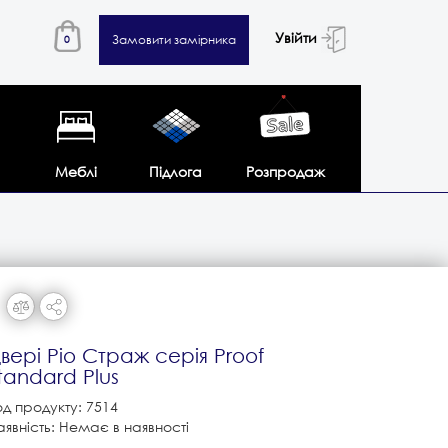
Увійти
Замовити замірника
0
Меблі
Підлога
Розпродаж
вері Ріо Страж серія Proof
tandard Plus
од продукту: 7514
аявність: Немає в наявності