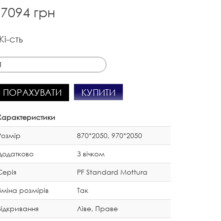
7094 грн
Кі-сть
КУПИТИ
ПОРАХУВАТИ
Характеристики
Розмір
870*2050, 970*2050
Додатково
З вічком
Серія
PF Standard Mottura
Зміна розмірів
Так
Відкривання
Ліве, Праве