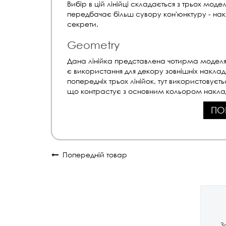
Вибір в цій лінійці складається з трьох мод
передбачає більш сувору кон'юнктуру - накл
секрети.
Geometry
Дана лінійка представлена ​​чотирма моделям
є використання для декору зовнішніх накладо
попередніх трьох лінійок, тут використовуєт
що контрастує з основним кольором накла
ПО
Попередній товар
З