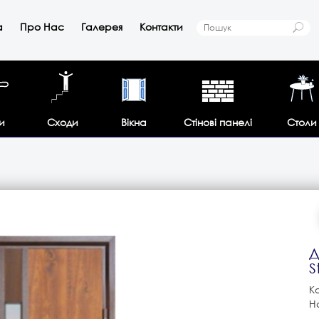
а
Про Нас
Галерея
Контакти
и
Сходи
Вікна
Стінові панелі
Столи
Д
S
К
Н