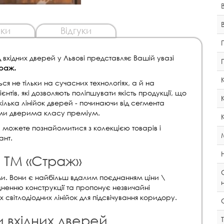
ки
Відгуки
хідних дверей у Львові представляє Вашій увазі
раж.
ся не тільки на сучасних технологіях, а й на
лієнтів, які дозволяють поліпшувати якість продукції, що
кілька лінійок дверей - починаючи від сегмента
ими дверима класу преміум.
і, можете познайомитися з колекцією товарів і
ант.
й ТМ «Страж»
и. Вони є найбільш вдалим поєднанням ціни \
іцненню конструкції та пропонує незвичайні
 світлодіодних лінійок для підсвічування коридору.
и вхідних дверей