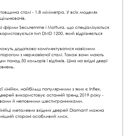
товщина сталі - 1,8 міліметра. У всіх моделях
щільнювачів.
і фірми Securemme і Mottura, що спеціалізуються
икористовується тип DMD 1200, який відрізняється
ожуть додатково комплектуватися навісним
 порогом з нержавіючої сталі. Також вони мають
понад 50 кольорів і відтінків. Ціна на вхідні двері
овнень.
ї лінійки, найбільш популярними з яких є Inflex,
 дверей використовує останній тренд 2019 року -
тивами й неповними шестигранниками.
лінійці металевих вхідних дверей Diamant можна
нішній стороні особливий лиск.