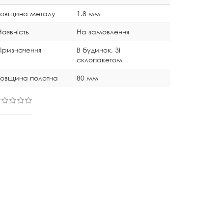
Товщина металу
1.8 мм
Наявність
На замовлення
Призначення
В будинок, Зі
склопакетом
Товщина полотна
80 мм