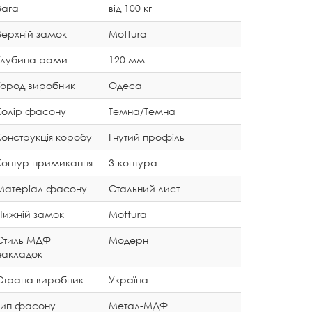
Вага
від 100 кг
Верхній замок
Mottura
Глубина рами
120 мм
Город виробник
Одеса
Колір фасону
Темна/Темна
Конструкція коробу
Гнутий профіль
Контур примикання
3-контура
Матеріал фасону
Стальний лист
Нижній замок
Mottura
Стиль МДФ
Модерн
накладок
Страна виробник
Україна
Тип фасону
Метал-МДФ