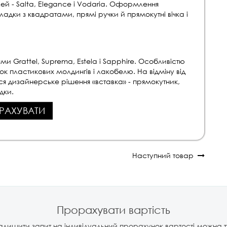
елей - Salta, Elegance і Vodaria. Оформлення
адки з квадратами, прямі ручки й прямокутні вічка і
и Grattel, Suprema, Estela і Sapphire. Особливістю
к пластикових молдингів і лакобелю. На відміну від
ься дизайнерське рішення «вставка» - прямокутник,
дки.
РАХУВАТИ
Наступний товар
Прорахувати вартість
алишити запит на індивідуальний прорахунок вартості можна т