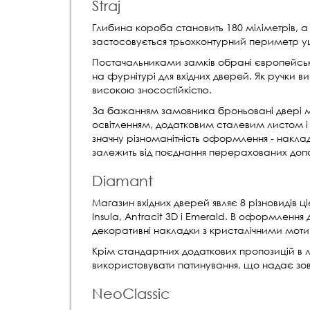
Straj
Глибина короба становить 180 міліметрів, а 
застосовується трьохконтурний периметр у
Постачальниками замків обрані європейськ
на фурнітурі для вхідних дверей. Як ручки в
високою зносостійкістю.
За бажанням замовника броньовані двері м
освітленням, додатковим сталевим листом і
значну різноманітність оформлення - накладки 
залежить від поєднання перерахованих доп
Diamant
Магазин вхідних дверей являє 8 різновидів ціє
Insula, Antracit 3D і Emerald. В оформлення
декоративні накладки з кристалічними мо
Крім стандартних додаткових пропозицій в 
використовувати патинування, що надає зов
NeoClassic