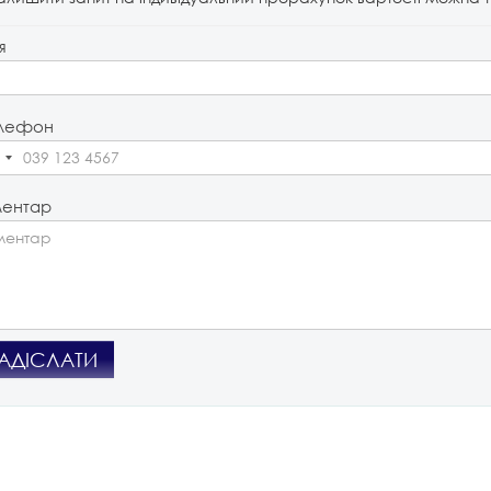
я
лефон
ентар
АДІСЛАТИ