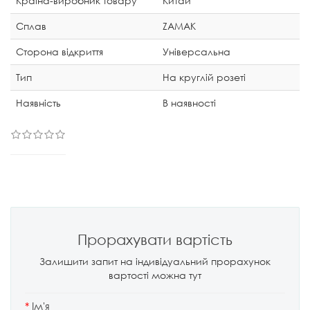
Країна-виробник товару
Китай
Сплав
ZAMAK
Сторона відкриття
Універсальна
Тип
На круглій розеті
Наявність
В наявності
Прорахувати вартість
Залишити запит на індивідуальний прорахунок
вартості можна тут
*
Ім'я