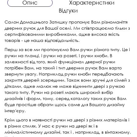
Опис
Характеристики
Відгуки
Салон Домашнього Затишку пропонує Вам різноманіття
дверних ручок для Вашої оселі. Ми співпрацюємо тільки з
сертифікованими виробниками, адже висока якість
товарів - це наша відповідальність.
Перш за все ми пропонуємо Вам ручки різного типу. Це і
ручки на планці, і ручки на розеті, і ручки кноби. В
залежності від того, який функціонал дверної ручки
потрібен Вам, на такий і тип дверних ручок Вам варто
звернути увагу. Наприклад ручки кноби передбачають
закриття дверей зсередини. Також вони зручні для сімей з
дітками, адже малюк не може відчинити двері з ручкою
такого типу. Ручки на розеті мають широкий вибір
дизайнів і форм, тому, серед каталогу таких ручок Вам
буде простіше обрати щось саме для Вашого дизайну
інтер'єру.
Крім цього в наявності ручки на двері з різних матеріалів і
в різних стилях. У нас є ручки на двері як і в
мінімалістичному дизайні, так і , наприклад, в вінтажному.