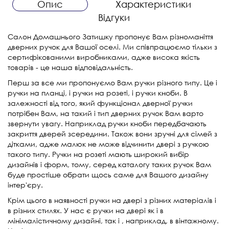
Опис
Характеристики
Відгуки
Салон Домашнього Затишку пропонує Вам різноманіття
дверних ручок для Вашої оселі. Ми співпрацюємо тільки з
сертифікованими виробниками, адже висока якість
товарів - це наша відповідальність.
Перш за все ми пропонуємо Вам ручки різного типу. Це і
ручки на планці, і ручки на розеті, і ручки кноби. В
залежності від того, який функціонал дверної ручки
потрібен Вам, на такий і тип дверних ручок Вам варто
звернути увагу. Наприклад ручки кноби передбачають
закриття дверей зсередини. Також вони зручні для сімей з
дітками, адже малюк не може відчинити двері з ручкою
такого типу. Ручки на розеті мають широкий вибір
дизайнів і форм, тому, серед каталогу таких ручок Вам
буде простіше обрати щось саме для Вашого дизайну
інтер'єру.
Крім цього в наявності ручки на двері з різних матеріалів і
в різних стилях. У нас є ручки на двері як і в
мінімалістичному дизайні, так і , наприклад, в вінтажному.