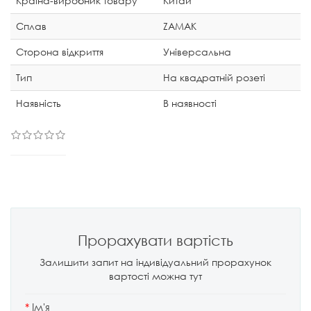
Країна-виробник товару
Китай
Сплав
ZAMAK
Сторона відкриття
Універсальна
Тип
На квадратній розеті
Наявність
В наявності
Прорахувати вартість
Залишити запит на індивідуальний прорахунок
вартості можна тут
*
Ім'я