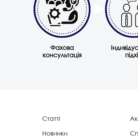
Фахова
Індивіду
консультація
підх
Статті
Ак
Новинки
Сп