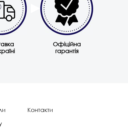
тавка
Офіційна
країні
гарантія
ли
Контакти
у