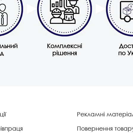
альний
Комплексні
Дос
ід
рішення
по У
ції
Рекламні матеріа
івпраця
Повернення товар