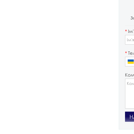
З
*
Ім'
*
Те
Ком
Н