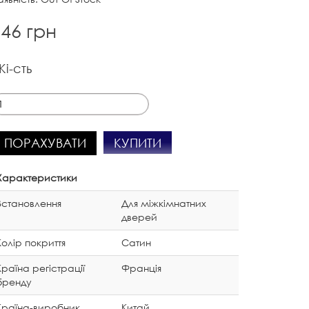
46 грн
Кі-сть
КУПИТИ
ПОРАХУВАТИ
Характеристики
Встановлення
Для міжкімнатних
дверей
Колір покриття
Сатин
Країна регістрації
Франція
бренду
Країна-виробник
Китай