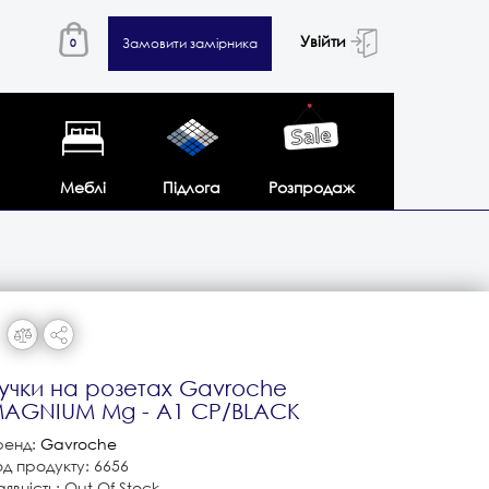
Увійти
Замовити замірника
0
Меблі
Підлога
Розпродаж
учки на розетах Gavroche
AGNIUM Mg - A1 CP/BLACK
ренд:
Gavroche
од продукту: 6656
явність: Out Of Stock