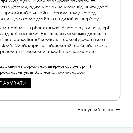
априклад ручки кноби передбачають закриття
мей з дітками, адже малюк не може відчинити двері
ь широкий вибір дизайнів і форм, тому, серед
рати щось саме для Вашого дизайну інтер'єру.
х матеріалів і в різних стилях. У нас є ручки на двері
риклад, в вінтажному. Навіть така маленька деталь як
 інтер'єром Вашої домівки. В салоні домашнього
сірий, білий, коричневий, золотий, срібний, нікель,
 різноманіття моделей, тому Ви точно зможете
ідуальний прорахунок дверної фурнітури. І
роконсультують Вас найближчим часом.
РАХУВАТИ
Наступний товар