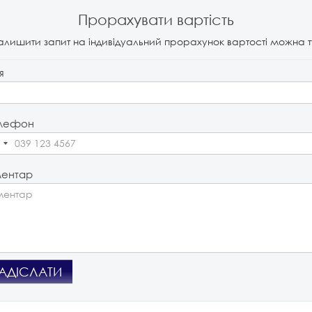
Прорахувати вартість
алишити запит на індивідуальний прорахунок вартості можна т
я
лефон
ентар
АДІСЛАТИ