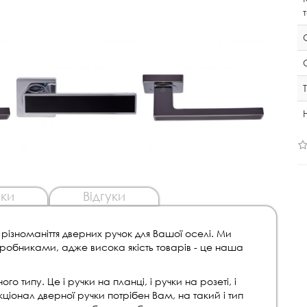
ки
Відгуки
зноманіття дверних ручок для Вашої оселі. Ми
робниками, адже висока якість товарів - це наша
 типу. Це і ручки на планці, і ручки на розеті, і
кціонал дверної ручки потрібен Вам, на такий і тип