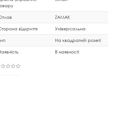
товару
Сплав
ZAMAK
Сторона відкриття
Універсальна
Тип
На квадратній розеті
Наявність
В наявності