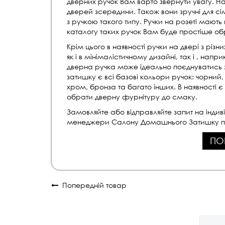
дверних ручок Вам варто звернути увагу. Н
дверей зсередини. Також вони зручні для сі
з ручкою такого типу. Ручки на розеті мают
каталогу таких ручок Вам буде простіше об
Крім цього в наявності ручки на двері з різни
як і в мінімалістичному дизайні, так і , нап
дверна ручка може ідеально поєднуватись з
затишку є всі базові кольори ручок: чорний, 
хром, бронза та багато інших. В наявності є
обрати дверну фурнітуру до смаку.
Замовляйте або відправляйте запит на індив
менеджери Салону Домашнього Затишку п
ПО
Попередній товар