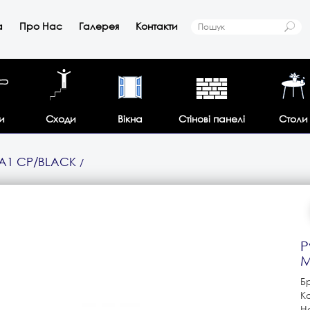
а
Про Нас
Галерея
Контакти
и
Сходи
Вікна
Стінові панелі
Столи
 A1 CP/BLACK
Р
M
Б
К
На