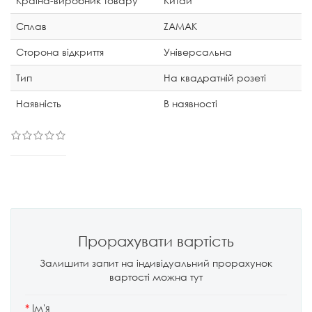
Країна-виробник товару
Китай
Сплав
ZAMAK
Сторона відкриття
Універсальна
Тип
На квадратній розеті
Наявність
В наявності
Прорахувати вартість
Залишити запит на індивідуальний прорахунок
вартості можна тут
*
Ім'я