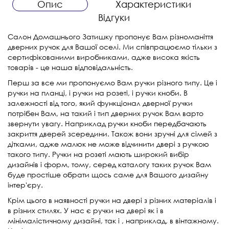
Опис
Характеристики
Відгуки
Салон Домашнього Затишку пропонує Вам різноманіття
дверних ручок для Вашої оселі. Ми співпрацюємо тільки з
сертифікованими виробниками, адже висока якість
товарів - це наша відповідальність.
Перш за все ми пропонуємо Вам ручки різного типу. Це і
ручки на планці, і ручки на розеті, і ручки кноби. В
залежності від того, який функціонал дверної ручки
потрібен Вам, на такий і тип дверних ручок Вам варто
звернути увагу. Наприклад ручки кноби передбачають
закриття дверей зсередини. Також вони зручні для сімей з
дітками, адже малюк не може відчинити двері з ручкою
такого типу. Ручки на розеті мають широкий вибір
дизайнів і форм, тому, серед каталогу таких ручок Вам
буде простіше обрати щось саме для Вашого дизайну
інтер'єру.
Крім цього в наявності ручки на двері з різних матеріалів і
в різних стилях. У нас є ручки на двері як і в
мінімалістичному дизайні, так і , наприклад, в вінтажному.