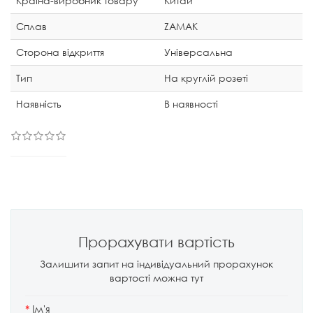
Країна-виробник товару
Китай
Сплав
ZAMAK
Сторона відкриття
Універсальна
Тип
На круглій розеті
Наявність
В наявності
Прорахувати вартість
Залишити запит на індивідуальний прорахунок
вартості можна тут
*
Ім'я