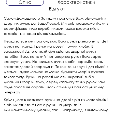
Опис
Характеристики
Відгуки
Салон Домашнього Затишку пропонує Вам різноманіття
дверних ручок для Вашої оселі. Ми співпрацюємо тільки з
сертифікованими виробниками, адже висока якість
товарів - це наша відповідальність.
Перш за все ми пропонуємо Вам ручки різного типу. Це і
ручки на планці, і ручки на розеті, і ручки кноби. В
залежності від того, який функціонал дверної ручки
потрібен Вам, на такий і тип дверних ручок Вам варто
звернути увагу. Наприклад ручки кноби передбачають
закриття дверей зсередини. Також вони зручні для сімей з
дітками, адже малюк не може відчинити двері з ручкою
такого типу. Ручки на розеті мають широкий вибір
дизайнів і форм, тому, серед каталогу таких ручок Вам
буде простіше обрати щось саме для Вашого дизайну
інтер'єру.
Крім цього в наявності ручки на двері з різних матеріалів і
в різних стилях. У нас є ручки на двері як і в
мінімалістичному дизайні, так і , наприклад, в вінтажному.