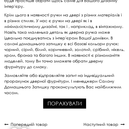
буде простіше обрати щось саме для Вашого дизайну
інтер'єру.
Крім цього в наявності ручки на двері з різних матеріалів і
в різних стилях. У нас є ручки на двері як і в
мінімалістичному дизайні, так і , наприклад, в вінтажному.
Навіть така маленька деталь як дверна ручка може
ідеально поєднуватись з інтер'єром Вашої домівки. В
салоні домашнього затишку є всі базові кольори ручок:
чорний, сірий, білий, коричневий, золотий, срібний, нікель,
хром, бронза та багато інших. В наявності є різноманіття
моделей, тому Ви точно зможете обрати дверну
фурнітуру до смаку.
Замовляйте або відправляйте запит на індивідуальний
прорахунок дверної фурнітури. І менеджери Салону
Домашнього Затишку проконсультують Вас найближчим
часом.
ПОРАХУВАТИ
Попередній товар
Наступний товар