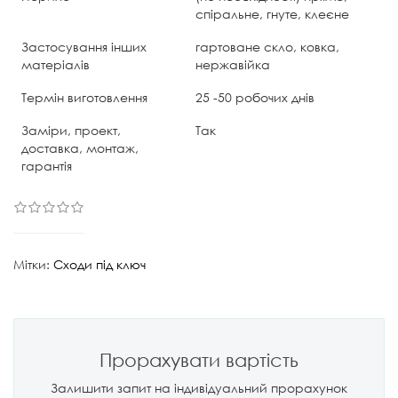
спіральне, гнуте, клеєне
Застосування інших
гартоване скло, ковка,
матеріалів
нержавійка
Термін виготовлення
25 -50 робочих днів
Заміри, проект,
Так
доставка, монтаж,
гарантія
Мітки:
Сходи під ключ
Прорахувати вартість
Залишити запит на індивідуальний прорахунок