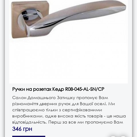
Ручки на розетах Кедр R08-045-AL-SN/CP
Салон Домашнього Затишку пропонує Вам
різноманіття дверних ручок для Вашої оселі. Ми
співпрацюємо тільки з сертифікованими
виробниками, адже висока якість товарів - це наша
відповідальність. Перш за все ми пропонуємо Вам
ручки різного типу. Це і ручки на планці, і ручки на
346 грн
розеті, і ручки кноби. В з..