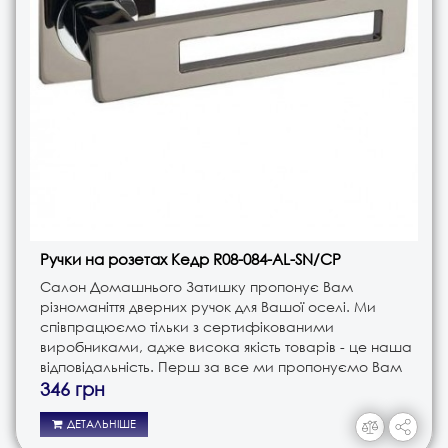
Ручки на розетах Кедр R08-084-AL-SN/CP
Салон Домашнього Затишку пропонує Вам
різноманіття дверних ручок для Вашої оселі. Ми
співпрацюємо тільки з сертифікованими
виробниками, адже висока якість товарів - це наша
відповідальність. Перш за все ми пропонуємо Вам
ручки різного типу. Це і ручки на планці, і ручки на
346 грн
розеті, і ручки кноби. В з..
ДЕТАЛЬНІШЕ