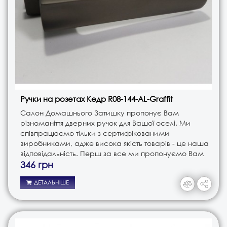
Ручки на розетах Кедр R08-144-AL-Graffit
Салон Домашнього Затишку пропонує Вам
різноманіття дверних ручок для Вашої оселі. Ми
співпрацюємо тільки з сертифікованими
виробниками, адже висока якість товарів - це наша
відповідальність. Перш за все ми пропонуємо Вам
ручки різного типу. Це і ручки на планці, і ручки на
346 грн
розеті, і ручки кноби. В з..
ДЕТАЛЬНІШЕ