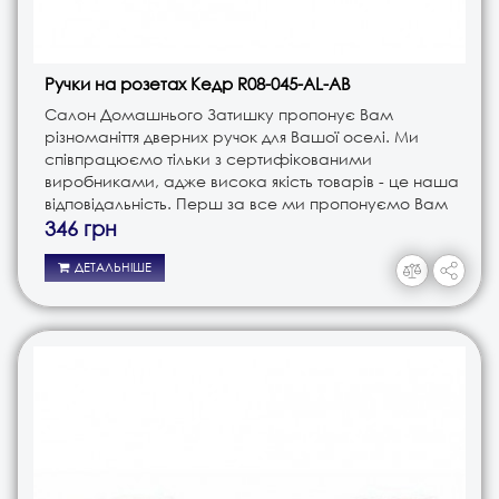
Ручки на розетах Кедр R08-045-AL-AB
Салон Домашнього Затишку пропонує Вам
різноманіття дверних ручок для Вашої оселі. Ми
співпрацюємо тільки з сертифікованими
виробниками, адже висока якість товарів - це наша
відповідальність. Перш за все ми пропонуємо Вам
ручки різного типу. Це і ручки на планці, і ручки на
346 грн
розеті, і ручки кноби. В з..
ДЕТАЛЬНІШЕ