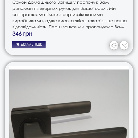
Салон Домашнього Затишку пропонує Вам
різноманіття дверних ручок для Вашої оселі. Ми
співпрацюємо тільки з сертифікованими
виробниками, адже висока якість товарів - це наша
відповідальність. Перш за все ми пропонуємо Вам
ручки різного типу. Це і ручки на планці, і ручки на
346 грн
розеті, і ручки кноби. В з..
ДЕТАЛЬНІШЕ