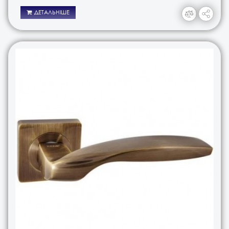
розеті, і ручки кноби. В з..
ДЕТАЛЬНІШЕ