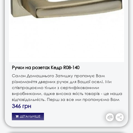
Ручки на розетах Кедр R08-140
Салон Домашнього Затишку пропонує Вам
різноманіття дверних ручок для Вашої оселі. Ми
співпрацюємо тільки з сертифікованими
виробниками, адже висока якість товарів - це наша
відповідальність. Перш за все ми пропонуємо Вам
ручки різного типу. Це і ручки на планці, і ручки на
346 грн
розеті, і ручки кноби. В з..
ДЕТАЛЬНІШЕ