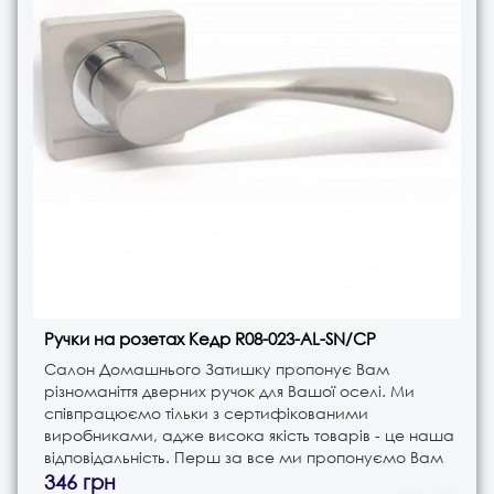
Ручки на розетах Кедр R08-023-AL-SN/CP
Салон Домашнього Затишку пропонує Вам
різноманіття дверних ручок для Вашої оселі. Ми
співпрацюємо тільки з сертифікованими
виробниками, адже висока якість товарів - це наша
відповідальність. Перш за все ми пропонуємо Вам
ручки різного типу. Це і ручки на планці, і ручки на
346 грн