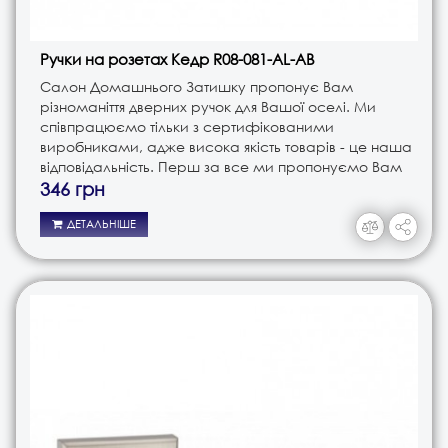
Ручки на розетах Кедр R08-081-AL-AB
Салон Домашнього Затишку пропонує Вам
різноманіття дверних ручок для Вашої оселі. Ми
співпрацюємо тільки з сертифікованими
виробниками, адже висока якість товарів - це наша
відповідальність. Перш за все ми пропонуємо Вам
ручки різного типу. Це і ручки на планці, і ручки на
346 грн
розеті, і ручки кноби. В з..
ДЕТАЛЬНІШЕ