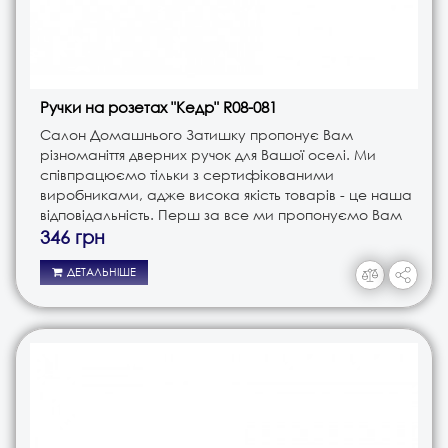
Ручки на розетах "Кедр" R08-081
Салон Домашнього Затишку пропонує Вам
різноманіття дверних ручок для Вашої оселі. Ми
співпрацюємо тільки з сертифікованими
виробниками, адже висока якість товарів - це наша
відповідальність. Перш за все ми пропонуємо Вам
ручки різного типу. Це і ручки на планці, і ручки на
346 грн
розеті, і ручки кноби. В з..
ДЕТАЛЬНІШЕ