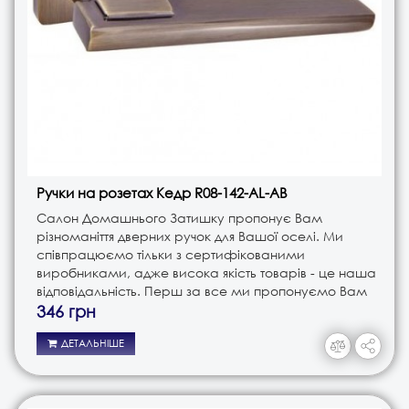
Ручки на розетах Кедр R08-142-AL-AB
Салон Домашнього Затишку пропонує Вам
різноманіття дверних ручок для Вашої оселі. Ми
співпрацюємо тільки з сертифікованими
виробниками, адже висока якість товарів - це наша
відповідальність. Перш за все ми пропонуємо Вам
ручки різного типу. Це і ручки на планці, і ручки на
346 грн
розеті, і ручки кноби. В з..
ДЕТАЛЬНІШЕ