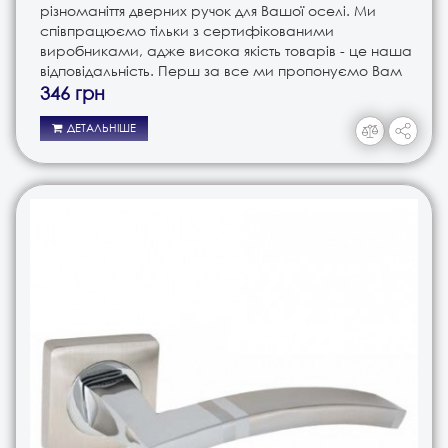
різноманіття дверних ручок для Вашої оселі. Ми
співпрацюємо тільки з сертифікованими
виробниками, адже висока якість товарів - це наша
відповідальність. Перш за все ми пропонуємо Вам
ручки різного типу. Це і ручки на планці, і ручки на
346 грн
розеті, і ручки кноби. В з..
ДЕТАЛЬНІШЕ