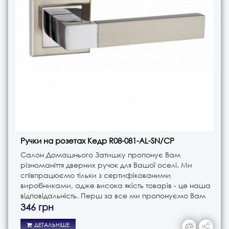
Ручки на розетах Кедр R08-081-AL-SN/CP
Салон Домашнього Затишку пропонує Вам
різноманіття дверних ручок для Вашої оселі. Ми
співпрацюємо тільки з сертифікованими
виробниками, адже висока якість товарів - це наша
відповідальність. Перш за все ми пропонуємо Вам
ручки різного типу. Це і ручки на планці, і ручки на
346 грн
розеті, і ручки кноби. В з..
ДЕТАЛЬНІШЕ