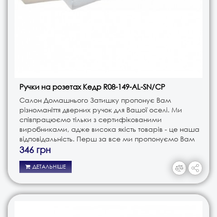
Ручки на розетах Кедр R08-149-AL-SN/CP
Салон Домашнього Затишку пропонує Вам
різноманіття дверних ручок для Вашої оселі. Ми
співпрацюємо тільки з сертифікованими
виробниками, адже висока якість товарів - це наша
відповідальність. Перш за все ми пропонуємо Вам
ручки різного типу. Це і ручки на планці, і ручки на
346 грн
розеті, і ручки кноби. В з..
ДЕТАЛЬНІШЕ