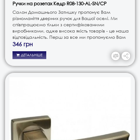
Ручки на розетах Кедр R08-130-AL-SN/CP
Салон Домашнього Затишку пропонує Вам
різноманіття дверних ручок для Вашої оселі. Ми
співпрацюємо тільки з сертифікованими
виробниками, адже висока якість товарів - це наша
відповідальність. Перш за все ми пропонуємо Вам
ручки різного типу. Це і ручки на планці, і ручки на
346 грн
розеті, і ручки кноби. В з..
ДЕТАЛЬНІШЕ