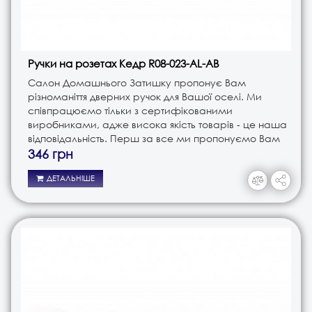
Ручки на розетах Кедр R08-023-AL-AB
Салон Домашнього Затишку пропонує Вам
різноманіття дверних ручок для Вашої оселі. Ми
співпрацюємо тільки з сертифікованими
виробниками, адже висока якість товарів - це наша
відповідальність. Перш за все ми пропонуємо Вам
ручки різного типу. Це і ручки на планці, і ручки на
346 грн
розеті, і ручки кноби. В з..
ДЕТАЛЬНІШЕ