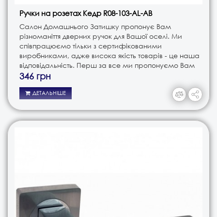
Ручки на розетах Кедр R08-103-AL-AB
Салон Домашнього Затишку пропонує Вам
різноманіття дверних ручок для Вашої оселі. Ми
співпрацюємо тільки з сертифікованими
виробниками, адже висока якість товарів - це наша
відповідальність. Перш за все ми пропонуємо Вам
ручки різного типу. Це і ручки на планці, і ручки на
346 грн
розеті, і ручки кноби. В з..
ДЕТАЛЬНІШЕ