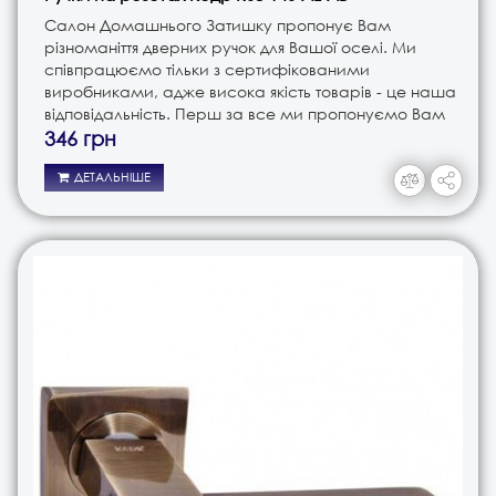
Салон Домашнього Затишку пропонує Вам
різноманіття дверних ручок для Вашої оселі. Ми
співпрацюємо тільки з сертифікованими
виробниками, адже висока якість товарів - це наша
відповідальність. Перш за все ми пропонуємо Вам
ручки різного типу. Це і ручки на планці, і ручки на
346 грн
розеті, і ручки кноби. В з..
ДЕТАЛЬНІШЕ