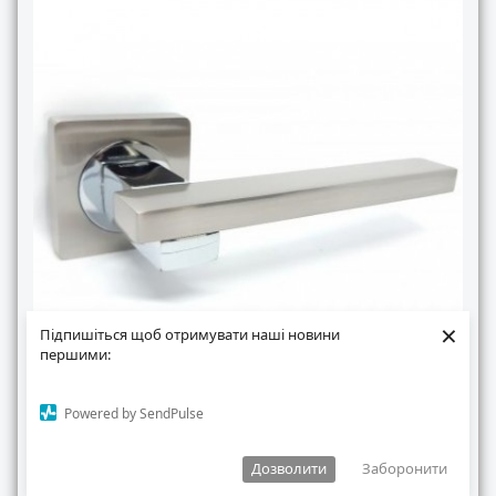
×
Підпишіться щоб отримувати наші новини
першими:
Powered by SendPulse
Ручки на розетах Кедр R08-150-AL-SN/CP
Салон Домашнього Затишку пропонує Вам
Дозволити
Заборонити
різноманіття дверних ручок для Вашої оселі. Ми