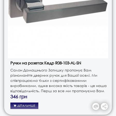
Ручки на розетах Кедр R08-103-AL-SN
Салон Домашнього Затишку пропонує Вам
різноманіття дверних ручок для Вашої оселі. Ми
співпрацюємо тільки з сертифікованими
виробниками, адже висока якість товарів - це наша
відповідальність. Перш за все ми пропонуємо Вам
ручки різного типу. Це і ручки на планці, і ручки на
346 грн
розеті, і ручки кноби. В з..
ДЕТАЛЬНІШЕ