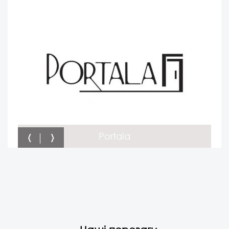
‹
›
Portala