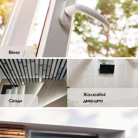
Вікна
Жалюзійні
Сходи
дверцята